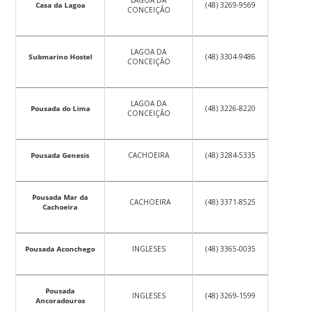
LAGOA DA
Casa da Lagoa
(48) 3269-9569
CONCEIÇÃO
LAGOA DA
Submarino Hostel
(48) 3304-9486
CONCEIÇÃO
LAGOA DA
Pousada do Lima
(48) 3226-8220
CONCEIÇÃO
Pousada Genesis
CACHOEIRA
(48) 3284-5335
Pousada Mar da
CACHOEIRA
(48) 3371-8525
Cachoeira
Pousada Aconchego
INGLESES
(48) 3365-0035
Pousada
INGLESES
(48) 3269-1599
Ancoradouros