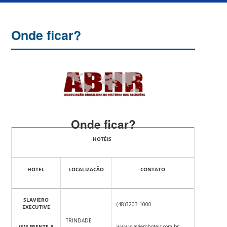
Onde ficar?
Onde ficar?
HOTÉIS
HOTEL
LOCALIZAÇÃO
CONTATO
SLAVIERO
(48)3203-1000
EXECUTIVE
TRINDADE
(EM FRENTE A
www.slavierohoteis.com.br