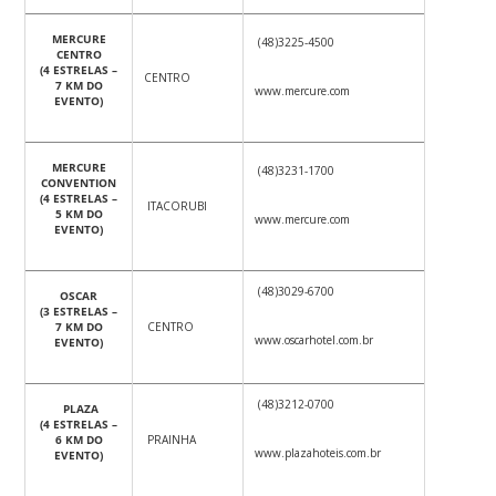
MERCURE
(48)3225-4500
CENTRO
(4 ESTRELAS –
CENTRO
7 KM DO
www.mercure.com
EVENTO)
MERCURE
(48)3231-1700
CONVENTION
(4 ESTRELAS –
ITACORUBI
5 KM DO
www.mercure.com
EVENTO)
(48)3029-6700
OSCAR
(3 ESTRELAS –
7 KM DO
CENTRO
www.oscarhotel.com.br
EVENTO)
(48)3212-0700
PLAZA
(4 ESTRELAS –
6 KM DO
PRAINHA
www.plazahoteis.com.br
EVENTO)