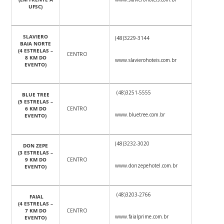
UFSC)
SLAVIERO
(48)3229-3144
BAIA NORTE
(4 ESTRELAS –
CENTRO
8 KM DO
www.slavierohoteis.com.br
EVENTO)
(48)3251-5555
BLUE TREE
(5 ESTRELAS –
6 KM DO
CENTRO
www.bluetree.com.br
EVENTO)
(48)3232-3020
DON ZEPE
(3 ESTRELAS –
9 KM DO
CENTRO
www.donzepehotel.com.br
EVENTO)
(48)3203-2766
FAIAL
(4 ESTRELAS –
7 KM DO
CENTRO
www.faialprime.com.br
EVENTO)