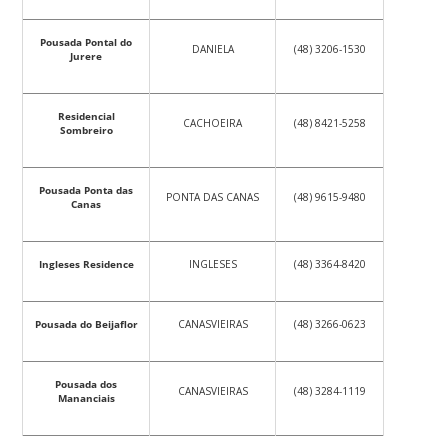
Pousada Pontal do
DANIELA
(48) 3206-1530
Jurere
Residencial
CACHOEIRA
(48) 8421-5258
Sombreiro
Pousada Ponta das
PONTA DAS CANAS
(48) 9615-9480
Canas
Ingleses Residence
INGLESES
(48) 3364-8420
Pousada do Beijaflor
CANASVIEIRAS
(48) 3266-0623
Pousada dos
CANASVIEIRAS
(48) 3284-1119
Mananciais