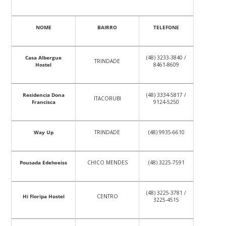
NOME
BAIRRO
TELEFONE
Casa Albergue
(48) 3233-3840 /
TRINDADE
Hostel
8461-8609
Residencia Dona
(48) 3334-5817 /
ITACORUBI
Francisca
9124-5250
Way Up
TRINDADE
(48) 9935-6610
Pousada Edelweiss
CHICO MENDES
(48) 3225-7591
(48) 3225-3781 /
Hi Floripa Hostel
CENTRO
3225-4515