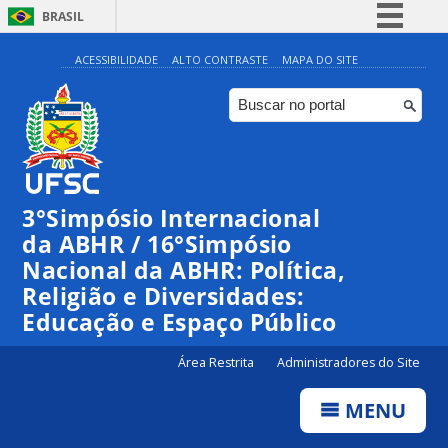
BRASIL
Simplifique!
ACESSIBILIDADE
ALTO CONTRASTE
MAPA DO SITE
Comunica BR
Participe
Acesso à informação
Legislação
3°Simpósio Internacional
Canais
da ABHR / 16°Simpósio
Nacional da ABHR: Política,
Religião e Diversidades:
Educação e Espaço Público
Área Restrita
Administradores do Site
MENU