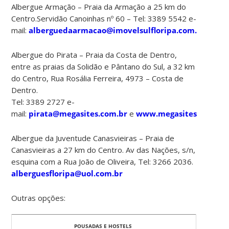
Albergue Armação – Praia da Armação a 25 km do
Centro.Servidão Canoinhas nº 60 – Tel: 3389 5542 e-
mail:
alberguedaarmacao@imovelsulfloripa.com.br
www.
Albergue do Pirata – Praia da Costa de Dentro,
entre as praias da Solidão e Pântano do Sul, a 32 km
do Centro, Rua Rosália Ferreira, 4973 – Costa de
Dentro.
Tel: 3389 2727 e-
mail:
pirata@megasites.com.br
e
www.megasites.com.br/
Albergue da Juventude Canasvieiras – Praia de
Canasvieiras a 27 km do Centro. Av das Nações, s/n,
esquina com a Rua João de Oliveira, Tel: 3266 2036.
alberguesfloripa@uol.com.br
Outras opções:
POUSADAS E HOSTELS