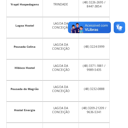
(48) 3226-2695 /
Yrapé Hospedagens
TRINDADE
8447-3854
LAGOA DA
Lagoa Hostel
(48) 3234-4466
CONCEIÇÃO
LAGOA DA
Pousada Colina
(48) 3224-5999
CONCEIÇÃO
LAGOA DA
(48) 3371-1881 /
Hibisco Hostel
CONCEIÇÃO
9989-5435
LAGOA DA
Pousada do Magrão
(48) 3232-0888
CONCEIÇÃO
LAGOA DA
(48) 3209-21209 /
Hostel Energia
CONCEIÇÃO
9636-5341