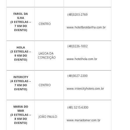
FAROL DA
(48)3203-2769
ILHA
(3 ESTRELAS –
CENTRO
7 KM DO
www.hotelfaroldailha.com.br
EVENTO)
(48)3226-1002
HOLA
(3 ESTRELAS –
LAGOA DA
9 KM DO
CONCEIÇÃO
www.hotelhola.com.br
EVENTO)
(48)3027-2200
INTERCITY
(4 ESTRELAS –
7 KM DO
CENTRO
www.intercityhoteis.com.br
EVENTO)
MARIA DO
(48) 3215-6300
MAR
(3 ESTRELAS –
JOÃO PAULO
8 KM DO
www.mariadomar.com.br
EVENTO)