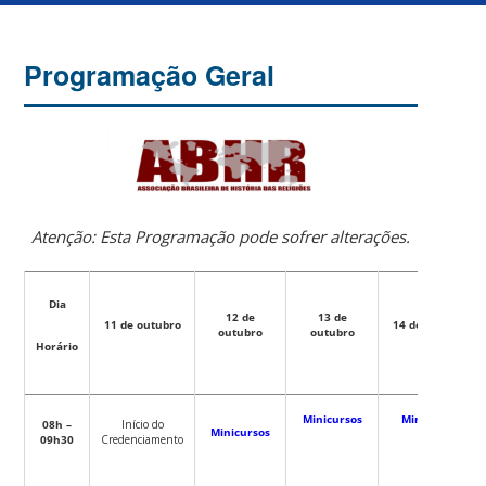
Programação Geral
Atenção: Esta Programação pode sofrer alterações.
Dia
12 de
13 de
11 de outubro
14 de outubro
outubro
outubro
Horário
Minicursos
Minicursos
08h –
Início do
Minicursos
09h30
Credenciamento