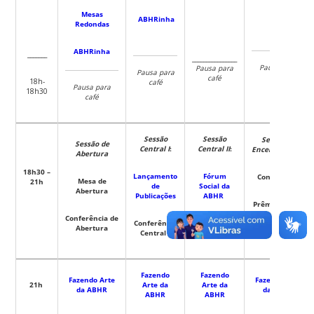
Mesas
ABHRinha
Redondas
ABHRinha
_______
________________
Pausa para
Pausa para
Pausa para
café
café
18h-
café
Pausa para
18h30
café
Sessão
Sessão
Sessão de
Sessão de
Central I
:
Central II
:
Encerramento:
Abertura
18h30 –
Lançamento
Fórum
Conferência
Mesa de
21h
de
Social da
Abertura
Publicações
ABHR
Prêmios ABHR
Conferência de
Conferência
Conferência
Abertura
Homenagens
Central I
Central II
Fazendo
Fazendo
Fazendo Arte
Fazendo Arte
21h
Arte da
Arte da
da ABHR
da ABHR
ABHR
ABHR