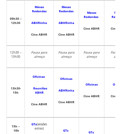
Mesas
Mesas
Redondas
Redondas
Mesas
Mesas
Redondas
Redondas
09h30 –
12h30
ABHRinha
ABHRinha
Cine ABHR
Cine ABHR
Cine ABHR
Cine ABHR
12h30 –
Pausa para
Pausa para
Pausa para
Pausa para
13h30
almoço
almoço
almoço
almoço
Oficinas
Oficinas
Oficinas
Oficinas
13h30-
Reuniões
ABHRinha
15h
ABHR
Cine ABHR
Cine ABHR
Cine ABHR
Cine ABHR
GTs
(sessões
15h –
extras)
18h
GTs
GTs
GTs