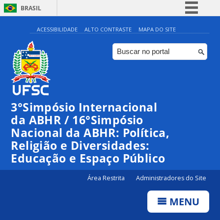
BRASIL
Simplifique!
ACESSIBILIDADE
ALTO CONTRASTE
MAPA DO SITE
Comunica BR
Participe
Acesso à informação
Legislação
3°Simpósio Internacional
Canais
da ABHR / 16°Simpósio
Nacional da ABHR: Política,
Religião e Diversidades:
Educação e Espaço Público
Área Restrita
Administradores do Site
MENU