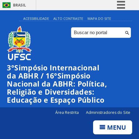
BRASIL
Simplifique!
ACESSIBILIDADE
ALTO CONTRASTE
MAPA DO SITE
Comunica BR
Participe
Acesso à informação
Legislação
3°Simpósio Internacional
Canais
da ABHR / 16°Simpósio
Nacional da ABHR: Política,
Religião e Diversidades:
Educação e Espaço Público
Área Restrita
Administradores do Site
MENU