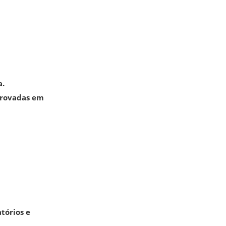
a.
provadas em
atórios e