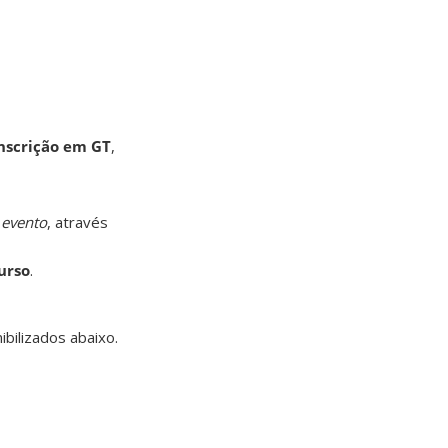
inscrição em GT
,
 evento
, através
urso
.
bilizados abaixo.