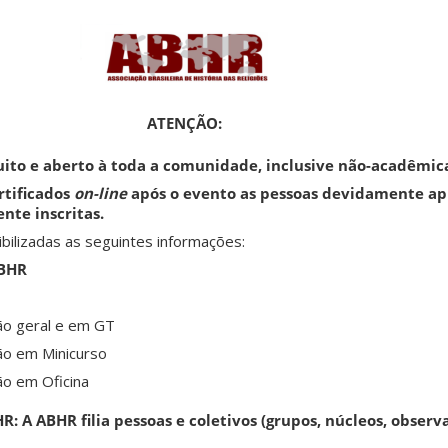
ATENÇÃO:
uito e aberto à toda a comunidade, inclusive não-acadêmic
rtificados
on-line
após o evento as pessoas devidamente a
nte inscritas.
bilizadas as seguintes informações:
ABHR
ção geral e em GT
ção em Minicurso
ção em Oficina
R: A ABHR filia pessoas e coletivos (grupos, núcleos, observ