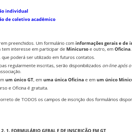
ção individual
ção de coletivo acadêmico
erem preenchidos. Um formulário com
informações gerais e de 
 tem interesse em participar de
Minicurso
e outro, em
Oficina
.
, que poderá ser utilizado em futuros contatos.
oas regularmente inscritas, serão disponibilizados
on-line após o
ssociação.
em
um único GT
, em
uma única Oficina
e em
um único Minic
rso e Oficina é gratuita.
orreto de TODOS os campos de inscrição dos formulários disponi
2. 1. FORMULÁRIO GERAL E DE INSCRIÇÃO EM GT