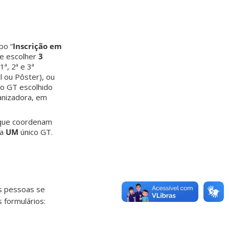
po “
Inscrição em
ve escolher
3
1ª, 2ª e 3ª
 ou Pôster), ou
lo GT escolhido
anizadora, em
 que coordenam
ra
UM
único GT.
s pessoas se
 formulários: