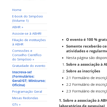
Home
E-book do Simpósio
(Volume 1)
ABHR »
Associe-se à ABHR!
O evento é 100 % grat
Filiação de instituições
à ABHR
Somente receberão ce
Comissões e
atividades e regularme
Conselho Científico
Nesta página são disponi
do Simpósio »
Sobre a associação à 
Gratuidade do evento
Sobre as inscrições
Inscreva-se!
(Formulários:
2.1 Formulário de inscri
Geral/GT; Minicurso;
2.2 Formulário de inscri
Oficina)
2.3 Formulário de inscri
Programação Geral
Mesas Redondas
1. Sobre a associação à ABH
GTs »
laboratórios de pesquisa)