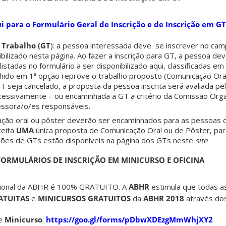
i para o Formulário Geral de Inscrição e de Inscrição em GT
 Trabalho (GT
): a pessoa interessada deve se inscrever no cam
nibilizado nesta página. Ao fazer a inscrição para GT, a pessoa de
istadas no formulário a ser disponibilizado aqui, classificadas em 
hido em 1ª opção reprove o trabalho proposto (Comunicação Oral
 seja cancelado, a proposta da pessoa inscrita será avaliada pe
cessivamente – ou encaminhada a GT a critério da Comissão Org
essora/o/es responsáveis.
ção oral ou pôster deverão ser encaminhados para as pessoas
ceita
UMA
única proposta de Comunicação Oral ou de Pôster, pa
ções de GTs estão disponíveis na página dos GTs neste
site
.
 FORMULÁRIOS DE INSCRIÇÃO EM MINICURSO E OFICINA
cional da ABHR é 100% GRATUITO. A
ABHR
estimula que todas a
ATUITAS
e
MINICURSOS GRATUITOS
da
ABHR 2018
através dos
de
Minicurso
:
https://goo.gl/forms/pDbwXDEzgMmWhjXY2