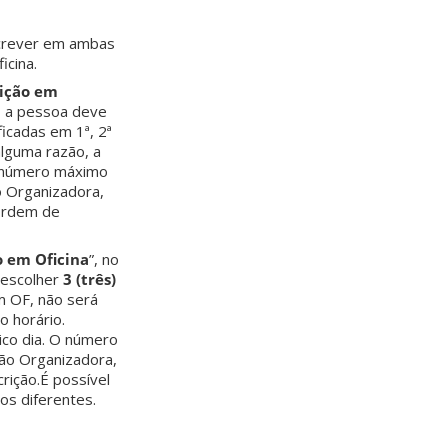
nscrever em ambas
icina.
rição em
C, a pessoa deve
ficadas em 1ª, 2ª
alguma razão, a
O número máximo
o Organizadora,
 ordem de
o em Oficina
”, no
e escolher
3 (três)
em OF, não será
 horário.
ico dia. O número
são Organizadora,
rição.É possível
os diferentes.