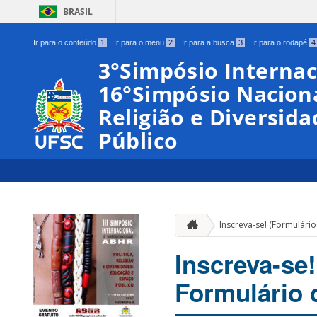
BRASIL
Ir para o conteúdo
1
Ir para o menu
2
Ir para a busca
3
Ir para o rodapé
4
3°Simpósio Internac
16°Simpósio Naciona
Religião e Diversid
Público
Inscreva-se! (Formulário
Inscreva-se
Formulário 