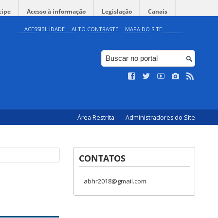
cipe
Acesso à informação
Legislação
Canais
ACESSIBILIDADE
ALTO CONTRASTE
MAPA DO SITE
Área Restrita
Administradores do Site
CONTATOS
abhr2018@gmail.com