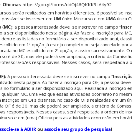
de
Oficinas
: https://goo.gl/forms/ddOj46QKKK9LA4y92
cursos serão realizados em horários diferentes, é possível se i
é possível se inscrever em
UM
único Minicurso e em
UMA
única Of
o (MC
): a pessoa interessada deve se inscrever no campo “
Insc
io a ser disponibilizado nesta página. Ao fazer a inscrição para M
s
dentre as listadas no formulário a ser disponibilizado aqui, classi
escolhido em 1ª opção já esteja completo ou seja cancelado por 
alocada no MC escolhido em 2ª opção, e assim sucessivamente. 
rso é de 30, mas ele poderá ser ampliado, a critério da Comissã
rofessora/o/es responsáveis. Nesses casos, será respeitada a
OF):
A pessoa interessada deve se inscrever no campo “
Inscriçã
bilizado nesta página. Ao fazer a inscrição para OF, a pessoa dev
s no formulário a ser disponibilizado aqui. Realizada a inscrição 
m qualquer MC, uma vez que essas atividades ocorrerão no mesmo
a inscrição em OFs distintas, no caso de OFs realizadas em um ún
 OF é de 30, mas ele poderá ser ampliado, a critério da Comis
s responsáveis. Nesses casos, será respeitada a ordem de insc
icurso e em (uma) Oficina pois as atividades ocorrerão em horári
ssocie-se à ABHR
ou
associe seu grupo de pesquisa
!