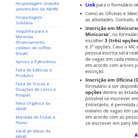
Hospedagem Gratuita
Link
para o formulário 
(aniversário da ABHR)
Como as Oficinas e Mini
Hospedagem
as atividades. Contudo, 
Solidária
Inscrição em Minicurs
Vaquinha para a
Minicurso
“, no formulár
Merenda
escolher
3 (três) opçõe
(financiamento
e 3ª opções. Caso o MC 
coletivo de coffee-
pessoa inscrita será re
break)
de vagas em cada minicu
Apoios e Patrocínios
em acordo com a/o/es p
Feira de Editoras e
inscrição.
Produtos
Inscrição em Oficina (
Feira de Trocas e
formulário a ser disponi
Doações de Livros e
opções
dentre as listada
Roupas
possível se inscrever e
Feira Orgânica da
Entretanto, é permitida 
ABHR
máximo de vagas em cada
em acordo com as pessoa
Mandala de Frutas e
Flores
se inscrever em (um) Min
Varal de Ideias da
A
ABHR