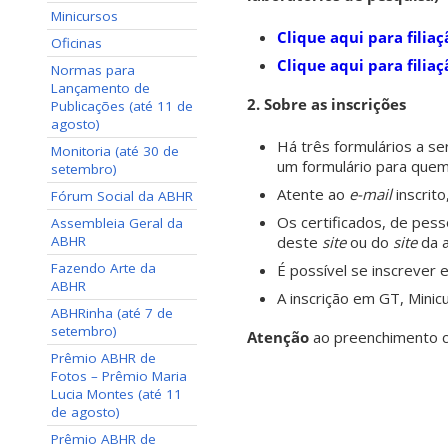
Minicursos
Clique aqui para filia
Oficinas
Clique aqui para filia
Normas para
Lançamento de
2. Sobre as inscrições
Publicações (até 11 de
agosto)
Há três formulários a s
Monitoria (até 30 de
um formulário para quem
setembro)
Atente ao
e-mail
inscrito
Fórum Social da ABHR
Os certificados, de pess
Assembleia Geral da
ABHR
deste
site
ou do
site
da a
Fazendo Arte da
É possível se inscrever 
ABHR
A inscrição em GT, Minicu
ABHRinha (até 7 de
setembro)
Atenção
ao preenchimento c
Prêmio ABHR de
Fotos – Prêmio Maria
Lucia Montes (até 11
de agosto)
Prêmio ABHR de