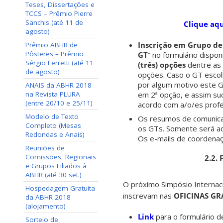
Teses, Dissertações e
TCCS – Prêmio Pierre
Sanchis (até 11 de
Clique aqu
agosto)
Inscrição em Grupo de
Prêmio ABHR de
Pôsteres – Prêmio
GT
” no formulário dispo
Sérgio Ferretti (até 11
(três) opções
dentre as l
de agosto)
opções. Caso o GT escol
por algum motivo este GT
ANAIS da ABHR 2018
na Revista PLURA
em 2ª opção, e assim su
(entre 20/10 e 25/11)
acordo com a/o/es prof
Modelo de Texto
Os resumos de comunica
Completo (Mesas
os GTs. Somente será a
Redondas e Anais)
Os e-mails de coordena
Reuniões de
Comissões, Regionais
2.2.
e Grupos Filiados à
ABHR (até 30 set.)
O próximo Simpósio Interna
Hospedagem Gratuita
inscrevam nas
OFICINAS GR
da ABHR 2018
(alojamento)
Link
para o formulário 
Sorteio de